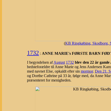
(
KB Ringkøbing, Skodborg, S
1732
:
ANNE MARIE's FØRSTE BARN FØD
I begyndelsen af
August
1732
blev den 22 år gaml
bedsteforældre til Anne Marie og Jens Andersen Kamp
med navnet Else, opkaldt efter sin
mormor
.
Den 21. S
og Dorthe Cathrine på 33 år, følge med, da Anne Marie
præsenteret for menigheden.