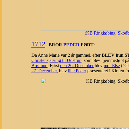
(
KB Ringkøbing, Skodbo
1712
:
BROR
PEDER
FØDT
:
Da Anne Marie var 2 år gammel, efter
BLEV hun 
Christens
arving til Udstrup
, som blev hjemmedøbt p
Brøllund
. Først
den 26. December
blev
mor Else
("Ch
27. December
, blev
lille Peder
præsenteret i Kirken f