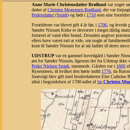
Anne Marie Christensdatter Brøllund
var yngre søs
datter af
Christen Mogensen Brøllund
, der var forpa
Pedersdatter (Smidt)
og født i
1710
som sine forældres
Forældrene var blevet gift 4 år før, i
1706
, og levede 
Sønder Nissum Kirke er desværre i meget dårlig stand,
fortæret af vand eller brand. Desuden angiver præsten
ellers have været rart at vide, om nogle af familiem
kom til Sønder Nissum for at stå fadder til deres niece
UDSTRUP
var en gammel hovedgård i Sønder Nissu
øst for Sønder Nissum, ligesom der fra Udstrup ikke v
Peder Nielsen Smidt
, stammede. Gården var i
1669
af
Rysensteen, til hvilket den hørte indtil
1776
, da Baron
forøvrigt blev gift med broderdatteren Else Cathrine 
altså i begyndelsen af 1700-tallet af
far
Christen Mog