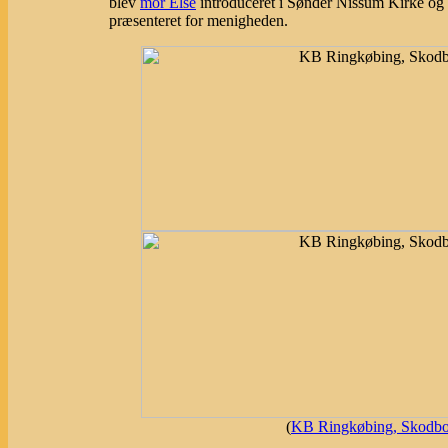
blev
mor Else
introduceret i Sønder Nissum Kirke o
præsenteret for menigheden.
(
KB Ringkøbing, Skodbor