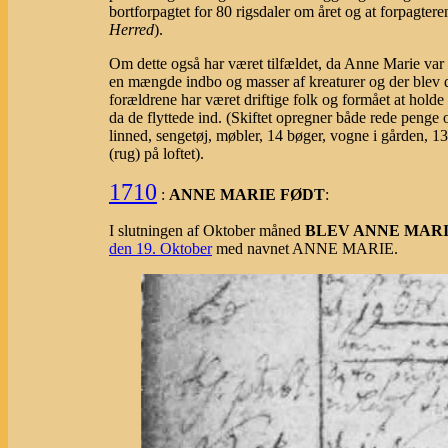
bortforpagtet for 80 rigsdaler om året og at forpagtere
Herred
).
Om dette også har været tilfældet, da Anne Marie var
en mængde indbo og masser af kreaturer og der blev d
forældrene har været driftige folk og formået at hold
da de flyttede ind. (Skiftet opregner både rede penge og
linned, sengetøj, møbler, 14 bøger, vogne i gården, 13
(rug) på loftet).
1710
:
ANNE MARIE FØDT
:
I slutningen af Oktober måned
BLEV ANNE MARI
den 19. Oktober
med navnet ANNE MARIE.