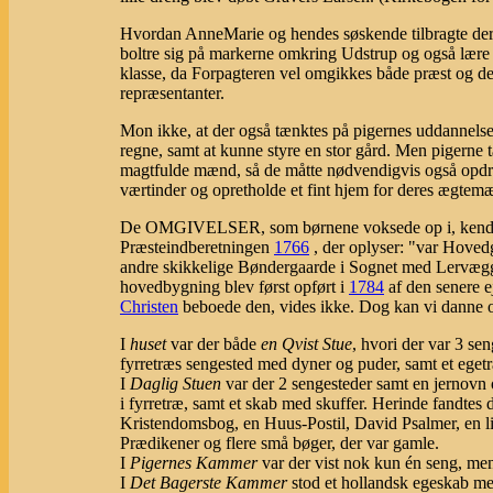
Hvordan AnneMarie og hendes søskende tilbragte d
boltre sig på markerne omkring Udstrup og også lære a
klasse, da Forpagteren vel omgikkes både præst og d
repræsentanter.
Mon ikke, at der også tænktes på pigernes uddannels
regne, samt at kunne styre en stor gård. Men pigerne 
magtfulde mænd, så de måtte nødvendigvis også opdrag
værtinder og opretholde et fint hjem for deres ægtem
De OMGIVELSER, som børnene voksede op i, kendes ik
Præsteindberetningen
1766
, der oplyser: "var Hoved
andre skikkelige Bøndergaarde i Sognet med Lervægg
hovedbygning blev først opført i
1784
af den senere e
Christen
beboede den, vides ikke. Dog kan vi danne os 
I
huset
var der både
en Qvist Stue
, hvori der var 3 se
fyrretræs sengested med dyner og puder, samt et eget
I
Daglig Stuen
var der 2 sengesteder samt en jernovn 
i fyrretræ, samt et skab med skuffer. Herinde fandtes
Kristendomsbog, en Huus-Postil, David Psalmer, en li
Prædikener og flere små bøger, der var gamle.
I
Pigernes Kammer
var der vist nok kun én seng, me
I
Det Bagerste Kammer
stod et hollandsk egeskab med