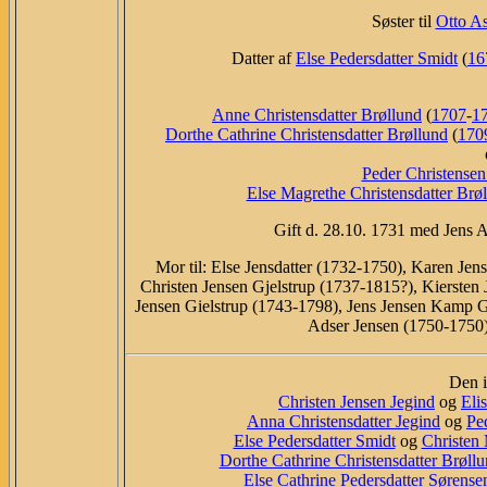
Søster til
Otto A
Datter af
Else Pedersdatter Smidt
(
16
Anne Christensdatter Brøllund
(
1707
-
1
Dorthe Cathrine Christensdatter Brøllund
(
170
Peder Christensen
Else Magrethe Christensdatter Brø
Gift d. 28.10. 1731 med Jens 
Mor til: Else Jensdatter (1732-1750), Karen Jen
Christen Jensen Gjelstrup (1737-1815?), Kiersten
Jensen Gielstrup (1743-1798), Jens Jensen Kamp Gi
Adser Jensen (1750-1750),o
Den i
Christen Jensen Jegind
og
Eli
Anna Christensdatter Jegind
og
Pe
Else Pedersdatter Smidt
og
Christen
Dorthe Cathrine Christensdatter Brøll
Else Cathrine Pedersdatter Sørense