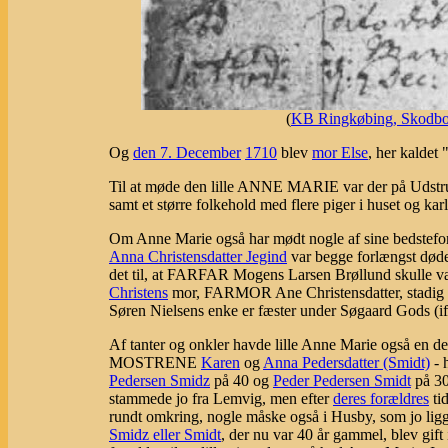
(
KB Ringkøbing, Skodbor
Og
den 7. December
1710
blev
mor Else
, her kaldet
Til at møde den lille ANNE MARIE var der på Udstr
samt et større folkehold med flere piger i huset og karl
Om Anne Marie også har mødt nogle af sine beds
Anna Christensdatter Jegind
var begge forlængst døde,
det til, at FARFAR Mogens Larsen Brøllund skulle 
Christens
mor, FARMOR Ane Christensdatter, stadig v
Søren Nielsens enke er fæster under Søgaard Gods (i
Af tanter og onkler havde lille Anne Marie også en d
MOSTRENE
Karen
og
Anna Pedersdatter (Smidt)
- 
Pedersen Smidz
på 40 og
Peder Pedersen Smidt
på 30
stammede jo fra Lemvig, men efter
deres forældres
ti
rundt omkring, nogle måske også i Husby, som jo li
Smidz eller Smidt
, der nu var 40 år gammel, blev gi