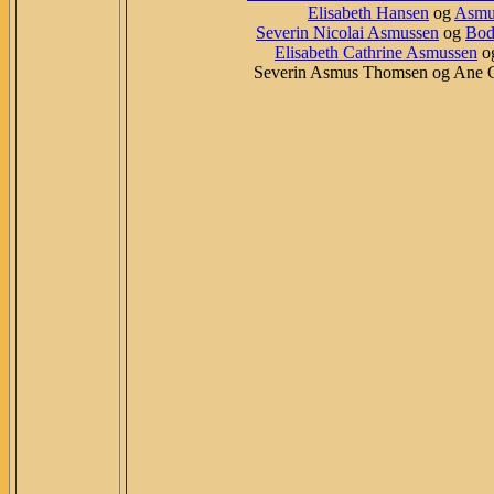
Elisabeth Hansen
og
Asmu
Severin Nicolai Asmussen
og
Bodi
Elisabeth Cathrine Asmussen
og
Severin Asmus Thomsen og Ane Ca