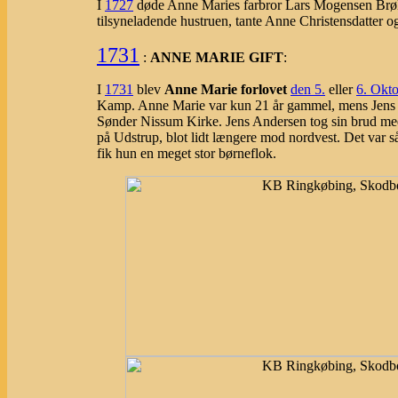
I
1727
døde Anne Maries farbror Lars Mogensen Brøll
tilsyneladende hustruen, tante Anne Christensdatter o
1731
:
ANNE MARIE GIFT
:
I
1731
blev
Anne Marie forlovet
den 5.
eller
6. Okto
Kamp. Anne Marie var kun 21 år gammel, mens Jens va
Sønder Nissum Kirke. Jens Andersen tog sin brud med s
på Udstrup, blot lidt længere mod nordvest. Det var s
fik hun en meget stor børneflok.