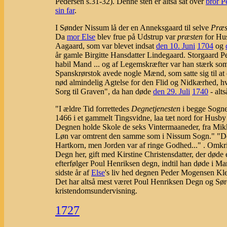
Pedersen s.31-32). Denne sten er altså sat over
bror P
sin far
.
I Sønder Nissum lå der en Anneksgaard til selve
Præs
Da
mor Else
blev frue på Udstrup var
præsten
for Hu
Aagaard, som var blevet indsat
den 10. Juni
1704
og
år gamle Birgitte Hansdatter Lindegaard. Storgaard Pe
habil Mand ... og af Legemskræfter var han stærk som
Spanskrørstok avede nogle Mænd, som satte sig til at 
nød almindelig Agtelse for den Flid og Nidkærhed, 
Sorg til Graven", da han døde
den 29. Juli
1740
- alts
"I ældre Tid forrettedes
Degnetjenesten
i begge Sogne
1466 i et gammelt Tingsvidne, laa tæt nord for Husb
Degnen holde Skole de seks Vintermaaneder, fra Mik
Løn var omtrent den samme som i Nissum Sogn." "D
Hartkorn, men Jorden var af ringe Godhed..." . Omk
Degn her, gift med Kirstine Christensdatter, der døde 
efterfølger Poul Henriksen degn, indtil han døde i Ma
sidste år af
Else
's liv hed degnen Peder Mogensen Kle
Det har altså mest været Poul Henriksen Degn og Sø
kristendomsundervisning.
1727