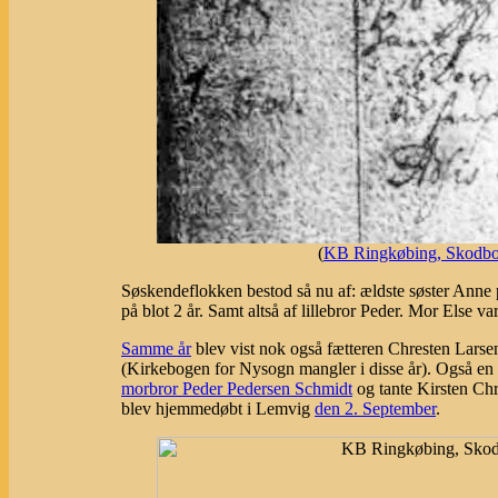
(
KB Ringkøbing, Skodbor
Søskendeflokken bestod så nu af: ældste søster Anne 
på blot 2 år. Samt altså af lillebror Peder. Mor Else 
Samme år
blev vist nok også fætteren Chresten Larse
(Kirkebogen for Nysogn mangler i disse år). Også en
morbror Peder Pedersen Schmidt
og tante Kirsten Chr
blev hjemmedøbt i Lemvig
den 2. September
.