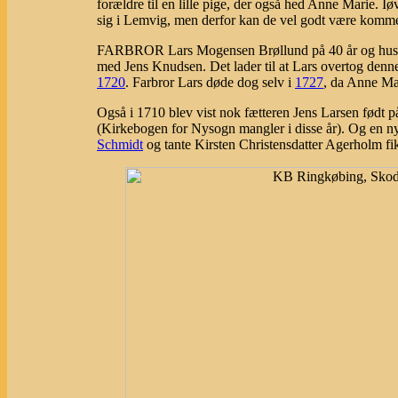
forældre til en lille pige, der også hed Anne Marie. Iø
sig i Lemvig, men derfor kan de vel godt være komme
FARBROR Lars Mogensen Brøllund på 40 år og hustru
med Jens Knudsen. Det lader til at Lars overtog denne
1720
. Farbror Lars døde dog selv i
1727
, da Anne Mar
Også i 1710 blev vist nok fætteren Jens Larsen født p
(Kirkebogen for Nysogn mangler i disse år). Og en n
Schmidt
og tante Kirsten Christensdatter Agerholm fik