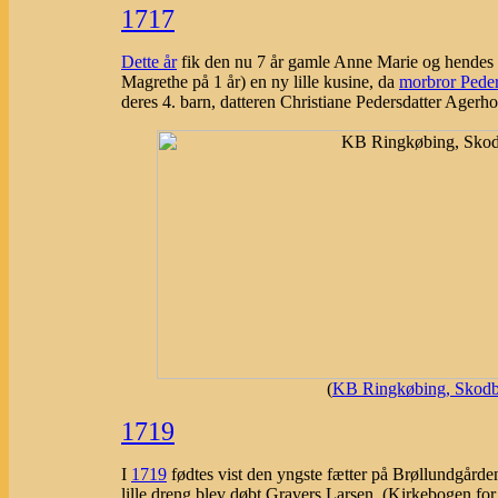
1717
Dette år
fik den nu 7 år gamle Anne Marie og hendes 
Magrethe på 1 år) en ny lille kusine, da
morbror Pede
deres 4. barn, datteren Christiane Pedersdatter Ager
(
KB Ringkøbing, Skodbo
1719
I
1719
fødtes vist den yngste fætter på Brøllundgård
lille dreng blev døbt Gravers Larsen. (Kirkebogen for