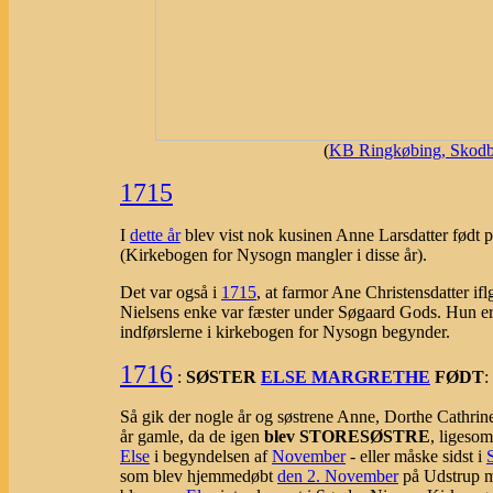
(
KB Ringkøbing, Skodbo
1715
I
dette år
blev vist nok kusinen Anne Larsdatter født p
(Kirkebogen for Nysogn mangler i disse år).
Det var også i
1715
, at farmor Ane Christensdatter 
Nielsens enke var fæster under Søgaard Gods. Hun er m
indførslerne i kirkebogen for Nysogn begynder.
1716
:
SØSTER
ELSE MARGRETHE
FØDT
:
Så gik der nogle år og søstrene Anne, Dorthe Cathrin
år gamle, da de igen
blev STORESØSTRE
, ligeso
Else
i begyndelsen af
November
- eller måske sidst i
som blev hjemmedøbt
den 2. November
på Udstrup 