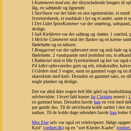
I
Kammeret mod øst
, der tilsyneladende brugtes til o
låg, en salttønde og lignende.
I
StorStuen
var der både en stor egetræskiste, et rundt
fyrretræsbænk, et madskab i fyr og et andet, samt et 
I
Det Lidet SpiseKammer
var der smørtrug, saltspand
deslige.
I
Salt Kielderen
var der salttrug og -bøtter, 1 ostefad,
I
Melche Cammeret
stod der flasker og en kærne samt
flødebøtte og en taburet.
I
Brøggerset
var der opbevaret store og små fade og t
flødebøtte, 2 vandspande med jernbånd om, to ølkande
I
Køkkenet
stod et lille fyrretræsbord og her var også 
På loftet
opbevaredes garn og reb, tobaksruller, kalve
I Gården
stod 3 vogne, samt en gammel vogn og en då
skærekiste med kniv. Desuden en gammel saks, en slibe
nogle planker og deslige.
Det var altså ikke nogen helt lille gård og husholdn
selvbevidste. I hvert fald kunne
far Christen
senest i
1
en gammel brun. Desuden havde
han
en vest med tink
par gamle sko. Til de utvivlsomt kolde nætter i den 
nathue. Til de kolde dage udendørs havde
han
lodne h
Mor Else
selv var også ret velekviperet. Ifølge opgøre
Kjol" (
ordnet.dk
) og en "sort Klædes Kaabe" (
ordnet