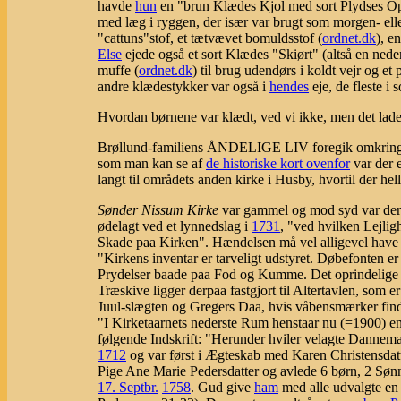
havde
hun
en "brun Klædes Kjol med sort Plydses Opl
med læg i ryggen, der især var brugt som morgen- ell
"cattuns"stof, et tætvævet bomuldsstof (
ordnet.dk
), e
Else
ejede også et sort Klædes "Skiørt" (altså en nede
muffe (
ordnet.dk
) til brug udendørs i koldt vejr og et p
andre klædestykker var også i
hendes
eje, de fleste i s
Hvordan børnene var klædt, ved vi ikke, men det lader t
Brøllund-familiens ÅNDELIGE LIV foregik omkring S
som man kan se af
de historiske kort ovenfor
var der 
langt til områdets anden kirke i Husby, hvortil der hel
Sønder Nissum Kirke
var gammel og mod syd var der p
ødelagt ved et lynnedslag i
1731
, "ved hvilken Lejli
Skade paa Kirken". Hændelsen må vel alligevel have 
"Kirkens inventar er tarveligt udstyret. Døbefonten er
Prydelser baade paa Fod og Kumme. Det oprindelige 
Træskive ligger derpaa fastgjort til Altertavlen, som er
Juul-slægten og Gregers Daa, hvis våbensmærker find
"I Kirketaarnets nederste Rum henstaar nu (=1900) en
følgende Indskrift: "Herunder hviler velagte Danne
1712
og var først i Ægteskab med Karen Christensdat
Pige Ane Marie Pedersdatter og avlede 6 børn, 2 Søn
17. Septbr.
1758
. Gud give
ham
med alle udvalgte en