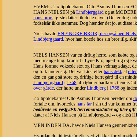
HVEM: - 2 x tipoldebarnet Otto Asmus Thomsen 
HANS NIELSEN på
Lindbjerggård
og at MODEREN 
hans brors
første datter fik dette navn. (Det er dog n
fødselsår ikke stemmer. Dog hænder det jo, at disse ik
Niels havde
EN YNGRE BROR, der også hed Niels H
Lindbjerggaard
, hvor han boede hos sin bror iflg. skif
NIELS HANSEN var en drfitig herre, som købte og solg
med mange ting: krodrift i Lyne Kro, agerbrug og kvæg
Hans formue voksede støt og i hans velmagtsdage, de 
og folk under sig. Det var først efter
hans død
, at
efte
den en gang så store og driftige herregård til en mind
Lindbjerggaard
i
1768
: 45 tønder hartkorn, tiende: 5
over gårde
, der hørte under
Lindbjerg
i
1768
og inden 
2 x tipoldebarnet Otto Asmus Thomsen beretter om
d
fortalte om, hvorledes
hans far
i sin tid var kommet fr
bedårede en vestjydsk herremandsdatter og blev gif
datter af Niels Hansen på Lindbjerggård -- og al
MEN INDEN DA, havde Niels Hansen gennemløbet et 
Hvordan
de tidligste år gik, ved vi ikke, for vi møder