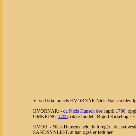
Vi ved ikke præcis HVORNÅR Niels Hansen blev fød
HVORNÅR: -
da Niels Hansen dør
i april
1780
, opg
OMKRING
1709
. (ikke fundet i Ølgod Kirkebog 17
HVOR: - Niels Hansens hele liv foregår i det sydvest
SANDSYNLIGT, at han også er født her.