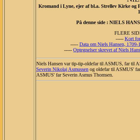
Kromand i Lyne, ejer af bl.a. Strellev Kirke og
1
På denne side : NIELS 
FLERE SID
-----
Kort fo
-----
Data om Niels Hansen, 1709-
-----
Optegnelser skrevet af Niels Ha
Niels Hansen var tip-tip-oldefar til ASMUS, far ti
Severin Nikolaj Asmussen
og oldefar til ASMUS' f
ASMUS' far Severin Asmus Thomsen.