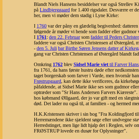
Blandt Niels Hansens besiddelser var også Strellev Ki
på
Lindbjerggaard
for 1.400 rigsdaler. Desværre er de
her, men vi møder dem stadig i Lyne Kirke:
I
1760
var der påny en glædelig begivenhed: dattere
følgende år møder vi hende som fadder eller gudmor 
I
1761
:
den 22. Februar
som
fadder til Peders Christe
faddere var også Christen Christensen af Østergård,
-
den 5. Juli
bar Birthe Søren Jensens datter af Kirkeg
gang var Christen Christensen af Østergård blandt fa
Omkring
1762
blev
Sidsel Marie viet
til Farver Han
fra 1761, da hans første hustru døde efter nedkomsten
taget borgerskab som farver i Varde, men hvornår han 
Frøstrupgaard
, kan dette ikke verificeres, da kirkebø
påfaldende, at Sidsel Marie ikke ses som gudmor eller 
optræder som "Sr Hans Andersen Farvers Kiæreste". M
hos købmand Øllgaard, der jo var gift med en slægtning
død. Det lader nu også til, at familien - og hermed me
H.K.Kristensen skriver i sin bog "Fra Koldingfjord t
Herremændene ikke sjældent søge efter undvegne stav
Herredstinget, men lige lidt hjalp det i Regl
FRØSTRUP lovede en dusør for Oplysninger".