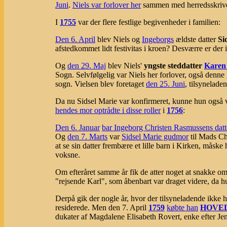
Juni
.
Niels var forlover her
sammen med herredsskriver
I
1755
var der flere festlige begivenheder i familien:
Den 6. April
blev Niels og
Ingeborgs
ældste datter
Si
afstedkommet lidt festivitas i kroen? Desværre er der 
Og
den 29. Maj
blev Niels'
yngste steddatter
Karen 
Sogn. Selvfølgelig var Niels her forlover, også den
sogn. Vielsen blev foretaget
den 25. Juni
, tilsynelade
Da nu Sidsel Marie var konfirmeret, kunne hun også 
hendes mor optrådte i disse roller
i
1756
:
Den 6. Januar
bar Ingeborg Christen Rasmussens datt
Og
den 7. Marts
var
Sidsel Marie gudmor
til Mads Ch
at se sin datter frembære et lille barn i Kirken, måske
voksne.
Om efteråret samme år fik de atter noget at snakke om
"rejsende Karl", som åbenbart var draget videre, da 
Derpå gik der nogle år, hvor der tilsyneladende ikke 
residerede. Men den 7. April
1759
købte han
HOVE
dukater af Magdalene Elisabeth Rovert, enke efter J