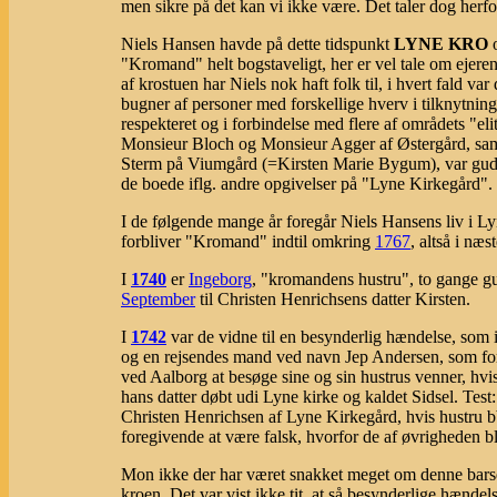
men sikre på det kan vi ikke være. Det taler dog herfo
Niels Hansen havde på dette tidspunkt
LYNE KRO
o
"Kromand" helt bogstaveligt, her er vel tale om ejere
af krostuen har Niels nok haft folk til, i hvert fald va
bugner af personer med forskellige hverv i tilknytnin
respekteret og i forbindelse med flere af områdets "e
Monsieur Bloch og Monsieur Agger af Østergård, 
Sterm på Viumgård (=Kirsten Marie Bygum), var gudm
de boede iflg. andre opgivelser på "Lyne Kirkegård".
I de følgende mange år foregår Niels Hansens liv i L
forbliver "Kromand" indtil omkring
1767
, altså i næ
I
1740
er
Ingeborg
, "kromandens hustru", to gange 
September
til Christen Henrichsens datter Kirsten.
I
1742
var de vidne til en besynderlig hændelse, som 
og en rejsendes mand ved navn Jep Andersen, som for
ved Aalborg at besøge sine og sin hustrus venner, hvis
hans datter døbt udi Lyne kirke og kaldet Sidsel. Te
Christen Henrichsen af Lyne Kirkegård, hvis hustru bb 
foregivende at være falsk, hvorfor de af øvrigheden blev
Mon ikke der har været snakket meget om denne barse
kroen. Det var vist ikke tit, at så besynderlige hændelse