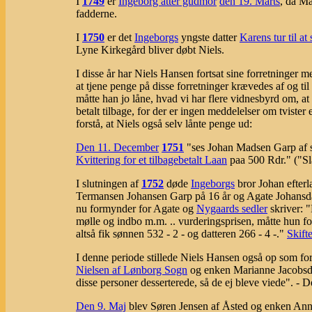
I
1749
er
Ingeborg atter gudmor
den 19. Marts
, da M
fadderne.
I
1750
er det
Ingeborgs
yngste datter
Karens tur til at
Lyne Kirkegård bliver døbt Niels.
I disse år har Niels Hansen fortsat sine forretninger 
at tjene penge på disse forretninger krævedes af og t
måtte han jo låne, hvad vi har flere vidnesbyrd om, a
betalt tilbage, for der er ingen meddelelser om tvist
forstå, at Niels også selv lånte penge ud:
Den 11. December
1751
"ses Johan Madsen Garp af s
Kvittering for et tilbagebetalt Laan
paa 500 Rdr." ("Sl
I slutningen af
1752
døde
Ingeborgs
bror Johan efter
Termansen Johansen Garp på 16 år og Agate Johansdat
nu formynder for Agate og
Nygaards sedler
skriver: 
mølle og indbo m.m. .. vurderingsprisen, måtte hun f
altså fik sønnen 532 - 2 - og datteren 266 - 4 -."
Skifte
I denne periode stillede Niels Hansen også op som forl
Nielsen af Lønborg Sogn
og enken Marianne Jacobsda
disse personer desserterede, så de ej bleve viede". - De
Den 9. Maj
blev Søren Jensen af Åsted og enken Anna 