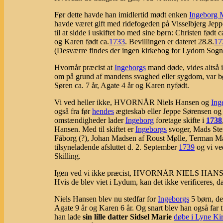
Før dette havde han imidlertid mødt enken
Ingeborg 
havde været gift med ridefogeden på Visselbjerg Jep
til at sidde i uskiftet bo med sine børn: Christen født 
og Karen født ca.
1733
. Bevillingen er dateret 28.8.
17
(Desværre findes der ingen kirkebog for Lydom Sogn
Hvornår præcist at
Ingeborgs
mand døde, vides altså 
om på grund af mandens svaghed eller sygdom, var bø
Søren ca. 7 år, Agate 4 år og Karen nyfødt.
Vi ved heller ikke, HVORNÅR Niels Hansen og
Ing
også fra før
hendes
ægteskab eller Jeppe Sørensen og 
omstændigheder lader
Ingeborg
foretage skifte i
1738
Hansen. Med til skiftet er
Ingeborgs
svoger, Mads Ste
Fåborg (?), Johan Madsen af Roust Mølle, Terman Ma
tilsyneladende afsluttet d. 2. September
1739
og vi ve
Skilling.
Igen ved vi ikke præcist, HVORNÅR NIELS HA
Hvis de blev viet i Lydum, kan det ikke verificeres, 
Niels Hansen blev nu stedfar for
Ingeborgs
5 børn, de
Agate 9 år og Karen 6 år. Og snart blev han også far t
han lade
sin lille datter Sidsel Marie
døbe i Lyne Ki