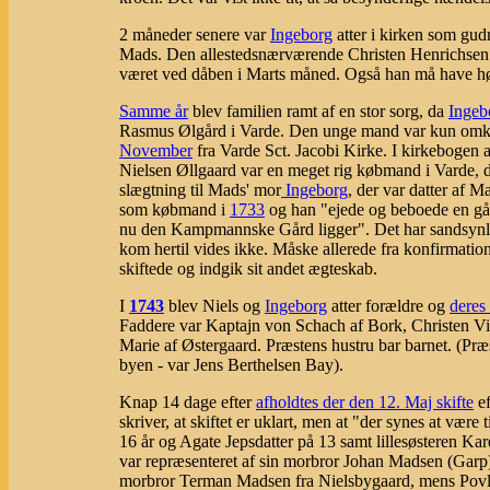
2 måneder senere var
Ingeborg
atter i kirken som gu
Mads. Den allestedsnærværende Christen Henrichsen a
været ved dåben i Marts måned. Også han må have hørt
Samme år
blev familien ramt af en stor sorg, da
Ingeb
Rasmus Ølgård i Varde. Den unge mand var kun omkr
November
fra Varde Sct. Jacobi Kirke. I kirkebog
Nielsen Øllgaard var en meget rig købmand i Varde, d
slægtning til Mads' mor
Ingeborg
, der var datter af
som købmand i
1733
og han "ejede og beboede en gå
nu den Kampmannske Gård ligger". Det har sandsynlig
kom hertil vides ikke. Måske allerede fra konfirmatio
skiftede og indgik sit andet ægteskab.
I
1743
blev Niels og
Ingeborg
atter forældre og
deres 
Faddere var Kaptajn von Schach af Bork, Christen V
Marie af Østergaard. Præstens hustru bar barnet. (Præs
byen - var Jens Berthelsen Bay).
Knap 14 dage efter
afholdtes der den 12. Maj skifte
ef
skriver, at skiftet er uklart, men at "der synes at vær
16 år og Agate Jepsdatter på 13 samt lillesøsteren Kare
var repræsenteret af sin morbror Johan Madsen (Garp
morbror Terman Madsen fra Nielsbygaard, mens Pov