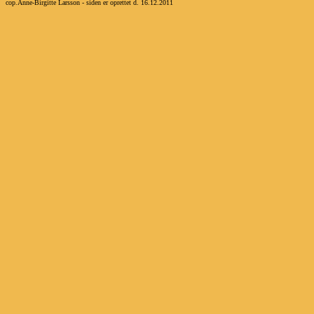
cop.Anne-Birgitte Larsson - siden er oprettet d. 16.12.2011