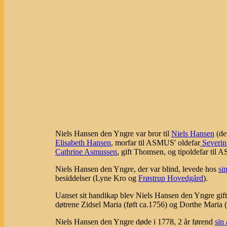
Niels Hansen den Yngre var bror til
Niels Hansen
(de
Elisabeth Hansen
, morfar til ASMUS' oldefar
Severin
Cathrine Asmussen
, gift Thomsen, og tipoldefar ti
Niels Hansen den Yngre, der var blind, levede hos
si
besiddelser (Lyne Kro og
Frøstrup Hovedgård
).
Uanset sit handikap blev Niels Hansen den Yngre gif
døtrene Zidsel Maria (føft ca.1756) og Dorthe Maria (
Niels Hansen den Yngre døde i 1778, 2 år førend
sin