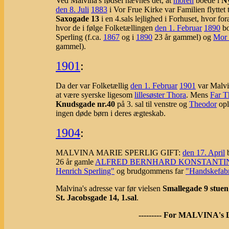
Ved Malvina's fødsel nævnes det, at
moren
boede i
Ny
den 8. Juli
1883
i Vor Frue Kirke var Familien flyttet 
Saxogade 13
i en 4.sals lejlighed i Forhuset, hvor f
hvor de i følge Folketællingen
den 1. Februar
1890
bo
Sperling (f.ca.
1867
og i
1890
23 år gammel) og
Mor 
gammel).
1901
:
Da der var Folketællig
den 1. Februar
1901
var Malvi
at være syerske ligesom
lillesøster Thora
. Mens
Far T
Knudsgade nr.40
på 3. sal til venstre og
Theodor
opl
ingen døde børn i deres ægteskab.
1904
:
MALVINA MARIE SPERLIG GIFT:
den 17. April
b
26 år gamle
ALFRED BERNHARD KONSTANTI
Henrich Sperling"
og brudgommens far
"Handskefabr
Malvina's adresse var før vielsen
Smallegade 9 stuen
St. Jacobsgade 14, 1.sal
.
--------- For MALVINA's