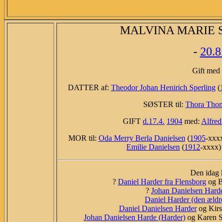
MALVINA MARIE S
-
20.8
Gift med 
DATTER af:
Theodor Johan Henirich Sperling
(
SØSTER til:
Thora Thomi
GIFT
d.17.4.
1904
med:
Alfred
MOR til:
Oda Merry Berla Danielsen
(
1905
-xxx
Emilie Danielsen
(
1912
-xxxx)
Den idag k
?
Daniel Harder fra Flensborg
og Bo
?
Johan Danielsen Hard
Daniel Harder (den ældr
Daniel Danielsen Harder
og Kirs
Johan Danielsen Harde (Harder)
og Karen So