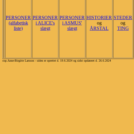
PERSONER
PERSONER
PERSONER
HISTORIER
STEDER
(alfabetisk
i ALICE's
i ASMUS'
og
og
liste)
slægt
slægt
ÅRSTAL
TING
cop.Anne-Birgitte Larsson - siden er oprettet d. 19.6.2024 og sidst opdateret d. 26.6.2024