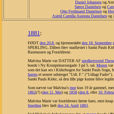
Daniel Johansen
og Anne
Søren Danielsen
og
Car
Otto Ferdinand Danielsen
og
Hen
Astrid Camilla Augusta Danielsen
og J
1881
:
FØDT
den 20.8.
og hjemmedøbt
den 18. September
SPERLING, Dåben blev stadfæstet i Sankt Pauls Ki
Rasmussen og Forældrene.
Malvina Marie var DATTER AF
snedkersvend Theod
boede i Ny Kronprinsessegade 3 på 5. sal.
Moren
var 
som det kan ses i Kirkebogen for Sankt Pauls Sogn, h
farens
et senere udstreget "Udl. F." ("Udlagt Fader").
Sankt Pauls Kirke, så den lille pige kunne blive legiti
Som nævnt var Malvina's
mor
kun 19 år gammel, me
1862
(?) (
den 11. Maj
) og
1858
(
den 8.
eller
10. Febru
Malvina Marie var forældrenes første barn, men knap 
Sperling
blev født
den 24. April
1883
.