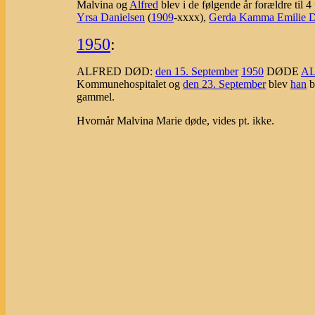
Malvina og
Alfred
blev i de følgende år forældre til 
Yrsa Danielsen
(
1909
-xxxx),
Gerda Kamma Emilie D
1950
:
ALFRED DØD:
den 15. September
1950
DØDE
A
Kommunehospitalet og
den 23. September
blev
han
b
gammel.
Hvornår Malvina Marie døde, vides pt. ikke.