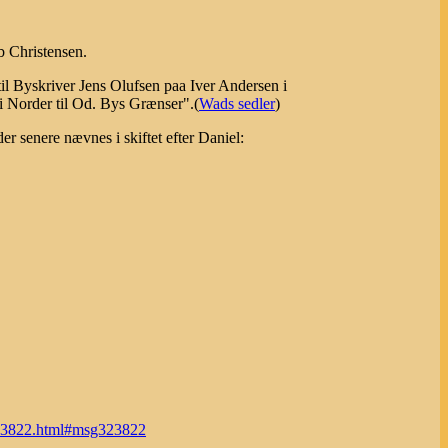
b Christensen.
l Byskriver Jens Olufsen paa Iver Andersen i
i Norder til Od. Bys Grænser".(
Wads sedler
)
der senere nævnes i skiftet efter Daniel:
323822.html#msg323822