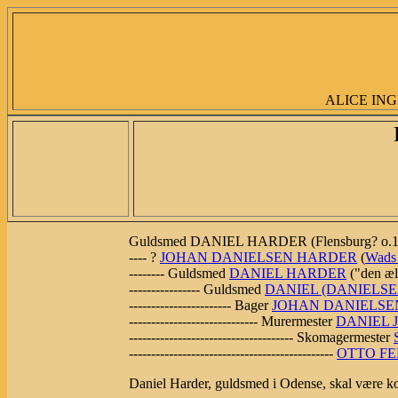
ALICE ING
Guldsmed DANIEL HARDER (Flensburg? o.1600
---- ?
JOHAN DANIELSEN HARDER
(
Wads 
-------- Guldsmed
DANIEL HARDER
("den æl
---------------- Guldsmed
DANIEL (DANIELS
----------------------- Bager
JOHAN DANIELSE
----------------------------- Murermester
DANIEL 
------------------------------------- Skomagermester
----------------------------------------------
OTTO F
Daniel Harder, guldsmed i Odense, skal være k