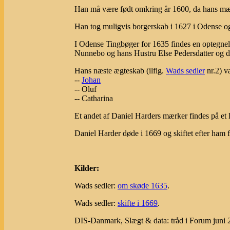
Han må være født omkring år 1600, da hans mærk
Han tog muligvis borgerskab i 1627 i Odense og 
I Odense Tingbøger for 1635 findes en optegnel
Nunnebo og hans Hustru Else Pedersdatter og de
Hans næste ægteskab (ilflg.
Wads sedler
nr.2) va
--
Johan
-- Oluf
-- Catharina
Et andet af Daniel Harders mærker findes på et 
Daniel Harder døde i 1669 og skiftet efter ham f
Kilder:
Wads sedler:
om skøde 1635
.
Wads sedler:
skifte i 1669
.
DIS-Danmark, Slægt & data: tråd i Forum juni