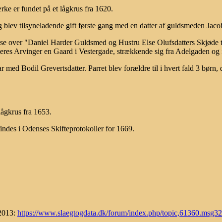
e er fundet på et lågkrus fra 1620.
blev tilsyneladende gift første gang med en datter af guldsmeden Jaco
se over "Daniel Harder Guldsmed og Hustru Else Olufsdatters Skjøde ti
res Arvinger en Gaard i Vestergade, strækkende sig fra Adelgaden og 
r med Bodil Grevertsdatter. Parret blev forældre til i hvert fald 3 børn, 
lågkrus fra 1653.
indes i Odenses Skifteprotokoller for 1669.
 2013:
https://www.slaegtogdata.dk/forum/index.php/topic,61360.msg