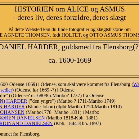
HISTORIEN om ALICE og ASMUS
- deres liv, deres forældre,
deres slægt
På dette Websted kan du finde fotografier og slægtshistorie om
E AGNETE THOMSEN, født HOLTET, og OTTO ASMUS THOMSEN
DANIEL HARDER, guldsmed fra Flensborg(?
ca. 1600-1669
-Odense 1669) i Odense, som skal være kommet fra Flensburg (
Wa
sedler
) (Odense før 1669 -?) i Odense
dre") (Odense? o.1680/85-Maribo? 1737) fra Odense
EN) HARDER
("den yngre") (Maribo ? 1711-Maribo 1749)
N HARDER
(Blinde Johan) (døbt Maribo 1750-Maribo 1810)
JOHANSEN
(Maribo1778- Maribo 1831) i Maribo
SØREN DANIELSEN
(Maribo 1818-Kbh. 1881)
ERDINAND DANIELSEN
(Kbh. 1844-Kbh. 1897)
ommet fra Flensborg.