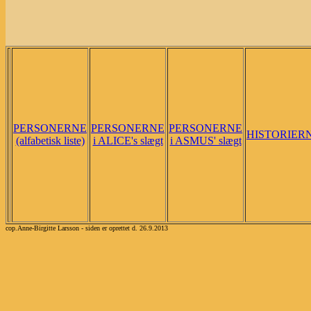
PERSONERNE
PERSONERNE
PERSONERNE
HISTORIER
(alfabetisk liste)
i ALICE's slægt
i ASMUS' slægt
cop.Anne-Birgitte Larsson - siden er oprettet d. 26.9.2013