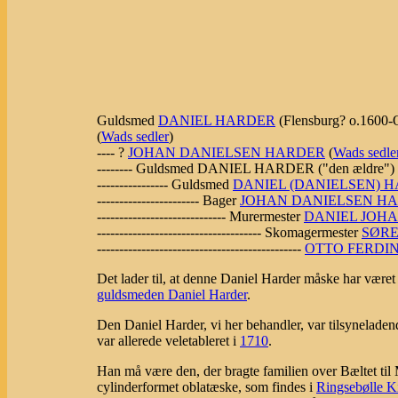
Guldsmed
DANIEL HARDER
(Flensburg? o.1600-O
(
Wads sedler
)
---- ?
JOHAN DANIELSEN HARDER
(
Wads sedle
-------- Guldsmed DANIEL HARDER ("den ældre") (
---------------- Guldsmed
DANIEL (DANIELSEN) 
----------------------- Bager
JOHAN DANIELSEN H
----------------------------- Murermester
DANIEL JOH
------------------------------------- Skomagermester
SØRE
----------------------------------------------
OTTO FERDI
Det lader til, at denne Daniel Harder måske har været
guldsmeden Daniel Harder
.
Den Daniel Harder, vi her behandler, var tilsynelade
var allerede veletableret i
1710
.
Han må være den, der bragte familien over Bæltet ti
cylinderformet oblatæske, som findes i
Ringsebølle K