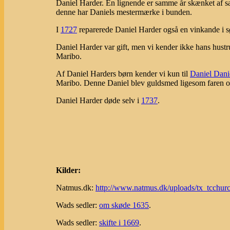
Daniel Harder. En lignende er samme år skænket af s
denne har Daniels mestermærke i bunden.
I
1727
reparerede Daniel Harder også en vinkande i s
Daniel Harder var gift, men vi kender ikke hans hustr
Maribo.
Af Daniel Harders børn kender vi kun til
Daniel Dani
Maribo. Denne Daniel blev guldsmed ligesom faren og 
Daniel Harder døde selv i
1737
.
Kilder:
Natmus.dk:
http://www.natmus.dk/uploads/tx_tcchu
Wads sedler:
om skøde 1635
.
Wads sedler:
skifte i 1669
.