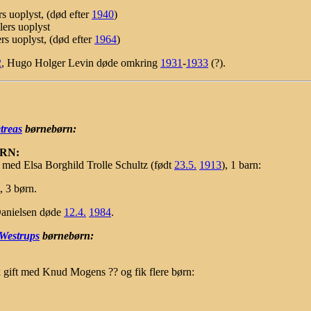
ers uoplyst, (død efter
1940
)
llers uoplyst
lers uoplyst, (død efter
1964
)
2
, Hugo Holger Levin døde omkring
1931
-
1933
(?).
treas
børnebørn:
ØRN:
 med Elsa Borghild Trolle Schultz (født
23.5.
1913
), 1 barn:
t, 3 børn.
Danielsen døde
12.4.
1984
.
 Westrups
børnebørn:
 gift med Knud Mogens ?? og fik flere børn: