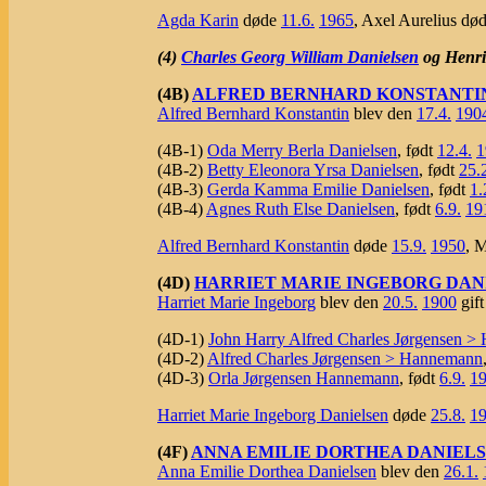
Agda Karin
døde
11.6.
1965
, Axel Aurelius dø
(4)
Charles Georg William Danielsen
og Henri
(4B)
ALFRED BERNHARD KONSTANTI
Alfred Bernhard Konstantin
blev den
17.4.
190
(4B-1)
Oda Merry Berla Danielsen
, født
12.4.
1
(4B-2)
Betty Eleonora Yrsa Danielsen
, født
25.
(4B-3)
Gerda Kamma Emilie Danielsen
, født
1.
(4B-4)
Agnes Ruth Else Danielsen
, født
6.9.
19
Alfred Bernhard Konstantin
døde
15.9.
1950
, 
(4D)
HARRIET MARIE INGEBORG DAN
Harriet Marie Ingeborg
blev den
20.5.
1900
gif
(4D-1)
John Harry Alfred Charles Jørgensen 
(4D-2)
Alfred Charles Jørgensen > Hannemann
(4D-3)
Orla Jørgensen Hannemann
, født
6.9.
1
Harriet Marie Ingeborg Danielsen
døde
25.8.
1
(4F)
ANNA EMILIE DORTHEA DANIEL
Anna Emilie Dorthea Danielsen
blev den
26.1.