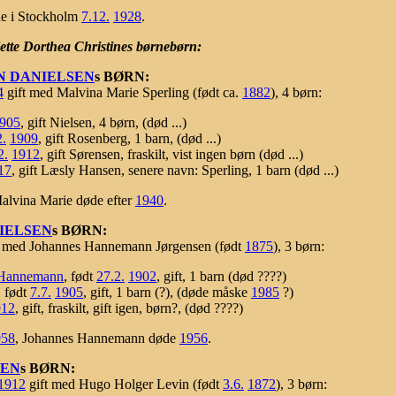
de i Stockholm
7.12.
1928
.
ette Dorthea Christines børnebørn:
N DANIELSEN
s BØRN:
4
gift med Malvina Marie Sperling (født ca.
1882
), 4 børn:
905
, gift Nielsen, 4 børn, (død ...)
2.
1909
, gift Rosenberg, 1 barn, (død ...)
2.
1912
, gift Sørensen, fraskilt, vist ingen børn (død ...)
17
, gift Læsly Hansen, senere navn: Sperling, 1 barn (død ...)
Malvina Marie døde efter
1940
.
IELSEN
s BØRN:
t med Johannes Hannemann Jørgensen (født
1875
), 3 børn:
> Hannemann
, født
27.2.
1902
, gift, 1 barn (død ????)
, født
7.7.
1905
, gift, 1 barn (?), (døde måske
1985
?)
912
, gift, fraskilt, gift igen, børn?, (død ????)
958
, Johannes Hannemann døde
1956
.
SEN
s BØRN:
1912
gift med Hugo Holger Levin (født
3.6.
1872
), 3 børn: