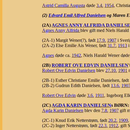
Astrid Camilla Augusta
døde
3.4.
1954
, Christ
(2)
Edvard Emil Alfred Danielsen
og Maren Em
(2A)
AGNES ANNY ALFRIDA DANIELS
Agnes Anny Alfrida
blev gift med Niels Harald 
(2A-1) Margit Wener(?), født
17.9.
1907
i Sveri
(2A-2) Else Emilie Ais Wener, født
31.7.
1913
i
Agnes
døde ca.
1942
, Niels Harald Wener døde
(2B)
ROBERT OVE EDVIN DANIELSEN
Robert Ove Edvin Danielsen
blev
27.10.
1901
m
(2B-1) Esther Christiane Emilie Danielsen, født
(2B-2) Gudrun Edith Danielsen, født
13.6.
190
Robert Ove Edvin
døde
3.6.
1911
, Ingeborg Ell
(2C)
AGDA KARIN DANIELSEN
s BØRN:
Agda Karin Danielsen
blev den
7.8.
1907
gift m
(2C-1) Knud Erik Netterstrøm, født
20.2.
1909
,
(2C-2) Inger Netterstrøm, født
22.3.
1912
, gift