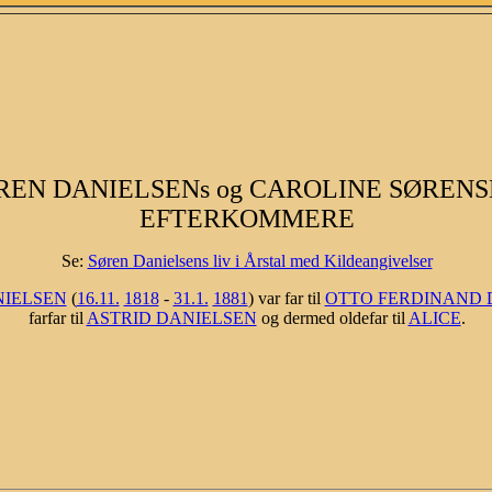
REN DANIELSENs og CAROLINE SØRENS
EFTERKOMMERE
Se:
Søren Danielsens liv i Årstal med Kildeangivelser
NIELSEN
(
16.11.
1818
-
31.1.
1881
) var far til
OTTO FERDINAND 
farfar til
ASTRID DANIELSEN
og dermed oldefar til
ALICE
.