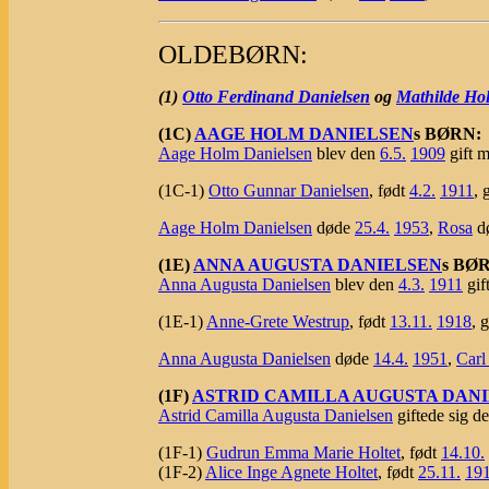
OLDEBØRN:
(1)
Otto Ferdinand Danielsen
og
Mathilde Ho
(1C)
AAGE HOLM DANIELSEN
s BØRN:
Aage Holm Danielsen
blev den
6.5.
1909
gift 
(1C-1)
Otto Gunnar Danielsen
, født
4.2.
1911
, 
Aage Holm Danielsen
døde
25.4.
1953
,
Rosa
d
(1E)
ANNA AUGUSTA DANIELSEN
s BØ
Anna Augusta Danielsen
blev den
4.3.
1911
gif
(1E-1)
Anne-Grete Westrup
, født
13.11.
1918
, 
Anna Augusta Danielsen
døde
14.4.
1951
,
Carl
(1F)
ASTRID CAMILLA AUGUSTA DAN
Astrid Camilla Augusta Danielsen
giftede sig d
(1F-1)
Gudrun Emma Marie Holtet
, født
14.10.
(1F-2)
Alice Inge Agnete Holtet
, født
25.11.
19