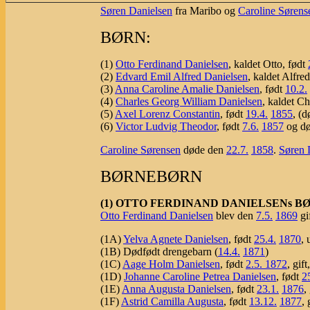
Søren Danielsen
fra Maribo og
Caroline Sørens
BØRN:
(1)
Otto Ferdinand Danielsen
, kaldet Otto, født
(2)
Edvard Emil Alfred Danielsen
, kaldet Alfre
(3)
Anna Caroline Amalie Danielsen
, født
10.2.
(4)
Charles Georg William Danielsen
, kaldet C
(5)
Axel Lorenz Constantin
, født
19.4.
1855
, (
(6)
Victor Ludvig Theodor
, født
7.6.
1857
og d
Caroline Sørensen
døde den
22.7.
1858
.
Søren 
BØRNEBØRN
(1) OTTO FERDINAND DANIELSENs B
Otto Ferdinand Danielsen
blev den
7.5.
1869
gi
(1A)
Yelva Agnete Danielsen
, født
25.4.
1870
, 
(1B) Dødfødt drengebarn (
14.4.
1871
)
(1C)
Aage Holm Danielsen
, født
2.5.
1872
, gif
(1D)
Johanne Caroline Petrea Danielsen
, født
2
(1E)
Anna Augusta Danielsen
, født
23.1.
1876
,
(1F)
Astrid Camilla Augusta
, født
13.12.
1877
, 