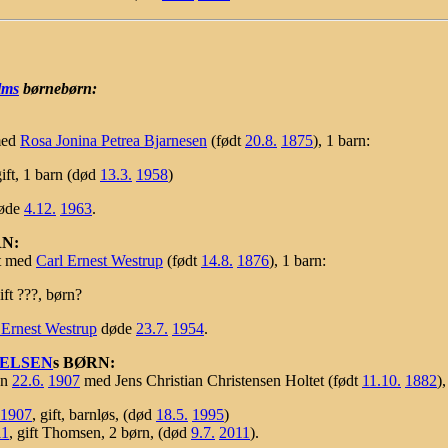
lms
børnebørn:
med
Rosa Jonina Petrea Bjarnesen
(født
20.8.
1875
), 1 barn:
gift, 1 barn (død
13.3.
1958
)
øde
4.12.
1963
.
RN:
t med
Carl Ernest Westrup
(født
14.8.
1876
), 1 barn:
gift ???, børn?
 Ernest Westrup
døde
23.7.
1954
.
IELSEN
s BØRN:
en
22.6.
1907
med Jens Christian Christensen Holtet (født
11.10.
1882
)
1907
, gift, barnløs, (død
18.5.
1995
)
11
, gift Thomsen, 2 børn, (død
9.7.
2011
).