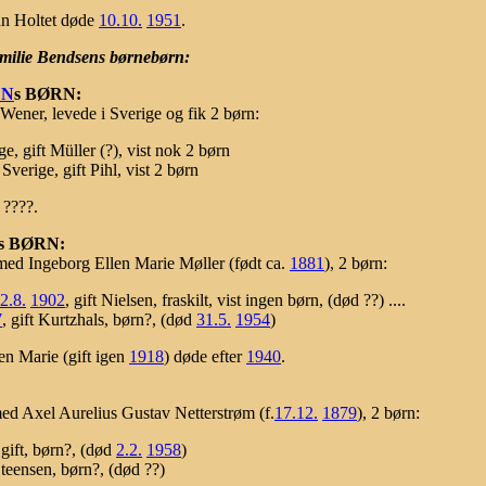
ian Holtet døde
10.10.
1951
.
ilie Bendsens børnebørn:
EN
s BØRN:
Wener, levede i Sverige og fik 2 børn:
ge, gift Müller (?), vist nok 2 børn
 Sverige, gift Pihl, vist 2 børn
 ????.
's BØRN:
ed Ingeborg Ellen Marie Møller (født ca.
1881
), 2 børn:
2.8.
1902
, gift Nielsen, fraskilt, vist ingen børn, (død ??) ....
7
, gift Kurtzhals, børn?, (død
31.5.
1954
)
en Marie (gift igen
1918
) døde efter
1940
.
ed Axel Aurelius Gustav Netterstrøm (f.
17.12.
1879
), 2 børn:
 gift, børn?, (død
2.2.
1958
)
 Steensen, børn?, (død ??)