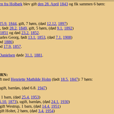
en fra Holbæk
blev gift
den 28. April
1843
og fik sammen 6 børn:
25.9.
1844
, gift, 7 børn, (død
12.12.
1897
)
d, født
28.2.
1849
, gift, 5 børn, (død
9.1.
1892
)
1851
og død
23.2.
1852
.
harles Georg, født
13.1.
1853
, (død
7.1.
1908
)
død
1886
)
ød
17.9.
1857
.
Danielsen
døde
31.1.
1881
.
ØRN:
ft med
Henriette Mathilde Holm
(født
18.5.
1847
): 7 børn:
ugift, barnløs, (død 6.8.
1947
)
t, 1 barn, (død
25.4.
1953
)
5.10.
1873
), ugift, barnløs, (død
24.1.
1930
)
 gift Westrup, 1 barn, (død
14.4.
1951
)
gift Holtet, 2 børn, (død
3.4.
1954
)