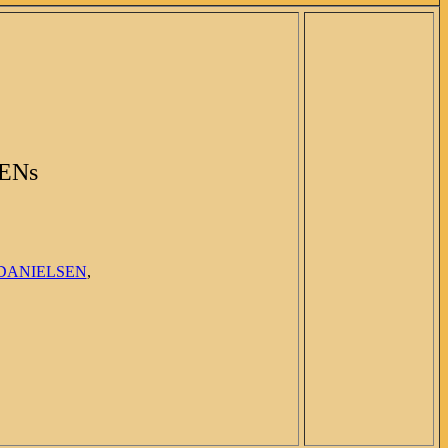
ENs
DANIELSEN
,