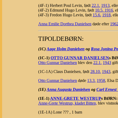
(4F-1) Herbert Poul Levin, født
22.1.
1913
, ell
(4F-2) Edmund Hugo Levin, født
10.5.
1916
, e
(4F-3) Fredon Hugo Levin, født
15.6.
1918
, el
Anna Emilie Dorthea Danielsen
døde efter
196
TIPOLDEBØRN:
(1C)
Aage Holm Danielsen
og
Rosa Jonina Pe
(1C-1)
OTTO GUNNAR DANIELSEN
s B
Otto Gunnar Danielsen
blev den
22.1.
1943
gift
(1C-1A) Claus Danielsen, født
28.10.
1943
, gif
Otto Gunnar Danielsen
døde
13.3.
1958
, Elsa 
(1E)
Anna Augusta Danielsen
og
Carl Ernest
(1E-1)
ANNE-GRETE WESTRUP
s BØRN:
Anne-Grete Westrup, kladet Bitten,
blev vistnok
(1E-1A) Lone ??? , 1 barn