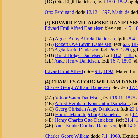
(1G) Otto Eigil Danielsen, født
15.9.
1882
og d
Otto Ferdinand
døde
12.12.
1897
,
Mathilde
dø
(2) EDVARD EMIL ALFRED DANIELSE
Edvard Emil Alfred Danielsen
blev den
14.5.
1
(2A)
Agnes Anny Alfrida Danielsen
, født
28.4.
(2B)
Robert Ove Edvin Danielsen
, født
6.6.
18
(2C)
Agda Karin Danielsen
, født
26.5.
1880
, g
(2D)
Knud Holger Danielsen
, født
11.2
.
1883
o
(2E)
Aage Henry Danielsen
, født
16.7.
1890
, g
Edvard Emil Alfred
døde
9.1.
1892
, Maren Emi
(4) CHARLES GEORG WILLIAM DANIE
Charles Georg William Danielsen
blev den
17.4
(4A)
Viktor Søren Danielsen
, født
16.11.
1875
o
(4B)
Alfred Bernhard Konstantin Danielsen
, fø
(4C)
Georg Christian Aage Danielsen
, født
20.1
(4D)
Harriet Marie Ingeborg Danielsen
, født
17
(4E)
Henry Charles Otto Danielsen
, født
21.4.
(4F)
Anna Emilie Dorthea Danielsen
, født
14.6.
Charles Georg William
døde
7.1.
1908
, Henriet