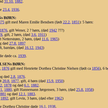
ød
31.10.
1882
.
de
23.4.
1936
.
Ns BØRN:
875
gift med Maren Emilie Bendsen (født
22.2.
1851
): 5 børn:
1876
, gift Wener, 2 ? børn, (død
1942
???)
78
, gift, 2 børn, (død
3.6.
1911
)
ift Netterstrøm, 2 børn, (død
11.6.
1965
)
g død
27.8.
1897
ift, barnløs, (død
16.12.
1943
)
lie døde ca.
1939
.
LSENs BØRN:
.
1876
gift med Henriette Dorthea Christine Nielsen (født ca
1856
), 6 b
g død
2.8.
1876
.
dt
20.8.
1877
, gift, 4 børn (død
15.9.
1950
)
2.
1878
og død
6.1.
1882
.
.1.
1880
, gift Hannemann Jørgensen, 3 børn, (død
25.8.
1958
)
1881
og død
12.1.
1883
.
1892
, gift Levin, 3 børn, (død efter
1962
)
te Dorthea Christine døde
16.1.
1938
.