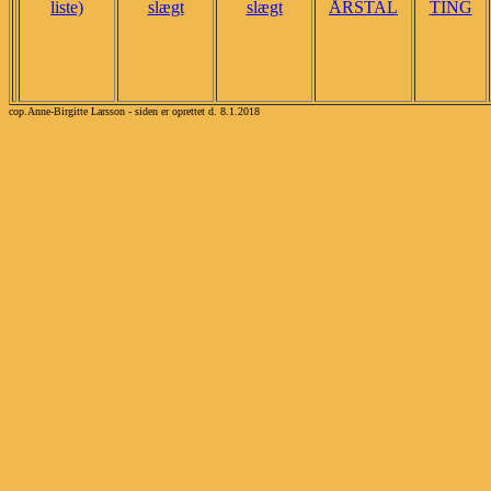
liste)
slægt
slægt
ÅRSTAL
TING
cop.Anne-Birgitte Larsson - siden er oprettet d. 8.1.2018