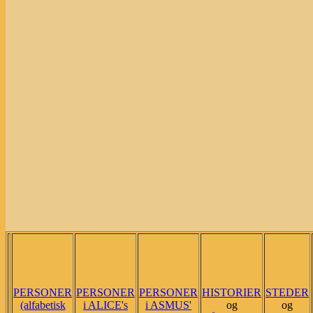
PERSONER
PERSONER
PERSONER
HISTORIER
STEDER
(alfabetisk
i ALICE's
i ASMUS'
og
og