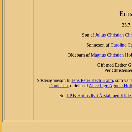
Erns
23.7
Søn af
Julius Christian Chr
Sønnesøn af
Caroline C
Oldebarn af
Magnus Christian Ho
Gift med Esther Gu
Per Christense
Søstersønnesøn til
Jens Peter Bech Holm
, som var f
Danielsen
, oldefar til
Alice Inge Agnete Holt
Se:
J.P.B.Holms liv i Årstal med Kilde