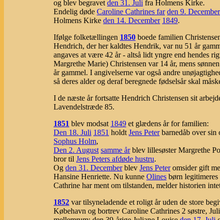
og blev begravet
den 31. Juli
fra Holmens Kirke.
Endelig døde
Caroline Cathrines far
den 9. December
Holmens Kirke
den 14. December
1849
.
Ifølge folketællingen
1850
boede familien Christensen 
Hendrich, der her kaldtes Hendrik, var nu 51 år ga
angaves at være 42 år - altså lidt yngre end hendes ri
Margrethe Marie) Christensen var 14 år, mens sønnen C
år gammel. I angivelserne var også andre unøjagtigh
så deres alder og deraf beregnede fødselsår skal måske
I de næste år fortsatte Hendrich Christensen sit arbe
Lavendelstræde 85.
1851
blev modsat
1849
et glædens år for familien:
Den 18. Juli
1851
holdt
Jens Peter
barnedåb over sin
Sophus Holm
,
Den 2. August
samme år
blev lillesøster Margrethe P
bror til
Jens Peters afdøde hustru
.
Og
den 31. December
blev
Jens Peter
omsider gift m
Hansine Henriette. Nu kunne
Olines
børn legitimeres
Cathrine har ment om tilstanden, melder historien inte
1852
var tilsyneladende et roligt år uden de store be
Købehavn og bortrev Caroline Cathrines 2 søstre, Ju
mellemrum: den 39-årige Juliane Louise
den 17. Juli
o