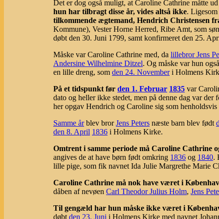
Det er dog også muligt, at Caroline Cathrine måtte 
hun har tilbragt disse år, vides altså ikke
. Ligesom 
tilkommende ægtemand, Hendrich Christensen fr
Kommune), Vester Horne Herred, Ribe Amt, som søn 
døbt den 30. Juni 1799, samt konfirmeret den 25. Apr
Måske var Caroline Cathrine med, da
lillebror Jens Pe
Andersine Wilhelmine Ditzel
. Og måske var hun også 
en lille dreng, som
den 24. November
i Holmens Kirk
På et tidspunkt før
den 1. Februar
1835
var Caroli
dato og heller ikke stedet, men på denne dag var der
her opgav Hendrich og Caroline sig som henholdsvis 3
Samme år
blev bror
Jens Peters
næste barn blev født
den 8. April
1836
i Holmens Kirke.
Omtrent i samme periode må Caroline Cathrine o
angives de at have børn født omkring
1836
og
1840
.
lille pige, som fik navnet Ida Julie Margrethe Marie C
Caroline Cathrine må nok have været i Københav
dåben af nevøen
Carl Theodor Julius Holm
,
Jens Pete
Til gengæld har hun måske ikke været i Københa
døbt
den 23. Juni
i Holmens Kirke med navnet Johann