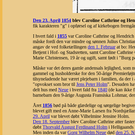
Den 23. April
1854
blev Caroline Cathrine og Hend
fik karakteren "g" i opførsel og af kirkebogen fremgår
I hvert fald i
1855
var Caroline Cathrine og Hendrich fl
måske fordi den var mindre og sønnen Julius Christian
angav de ved folketællingen
den 1. Februar
at bo: Hen
Betjent i Hof- og Stadsretten, samt Caroline Cathrine
Marie Christensen, 19 år og ugift, samt født i "Burg 
Måske var det deres gamle andensals lejlighed, som 
gammel og husholderske for den 50-årige Premierløjtna
tilsyneladende har været plejebarn i familien, da der i 
"opvokset som bror til
Jens Peter Holm
". Desuden h
delt hus med
Neue
i hvert fald fra
1840
(de kan ikke f
barnebarn den 9-årige Augusta Fransiska Lohmar, der 2
Året
1856
bød på både glædelige og sørgelige begive
blevet gift med en Anne-Marie Larsen fra Nordsjælland og
29. April
var blevet døbt Vilhelmine Jensine Holm.
Den 18. September
blev Caroline Cathrine atter faster
døbt
Thorvald August Ferdinand Holm
i Helligaands 
Men inden da var
Gorg Wilhelm Neue
død
den 25. 