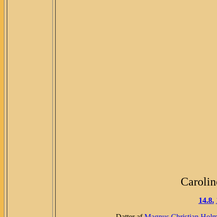
Carolin
14.8.
Datter af
Magnus Christian Hol