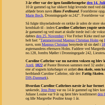
3 år efter var der igen familieforøgelse
den 14. Juli
10 år gammel og har sikkert fulgt levende med ved då
afdøde brors navn
Hans Ferdinand
. Forældrene opg
Marie Bech
, Dronningegade nr.242". Forældrene var
Så fulgte tilsyneladende en række år uden de store ske
kendskab til - inden
Caroline Cathrines yngste søst
år gamamel og ved snart at skulle træde ind i de voksn
døbtes
den 25. November
i Vor Frelser Kirke med na
helt fast: "
Tømmersvend Magnus Christian Holm
og
navn, som
Magnus Christian
benyttede til sin død i
1
ægtemandens efternavn Holm. Faddere ved Margreth
no.128, Jomfru Møller i Dronningegade 242, Lieute
Caroline Cathrine var nu næsten voksen og blev 
April
,
1822
af Pastor Brorson sammen med 32 andre p
ene af sognets kirkebøger er anført
den skole, som k
heriblandt Caroline Cathrine, står der:
Fattig-Skolen
.
DIS-Danmark
).
Hvordan Caroline Cathrines næste år har formet s
søskende,
Jens Peter
var nu 14 år gammel og blev konf
Juliane Louise var 9 år og først blev konfirmeret
den 
og lille Margrethe Pouline knap 1 år.