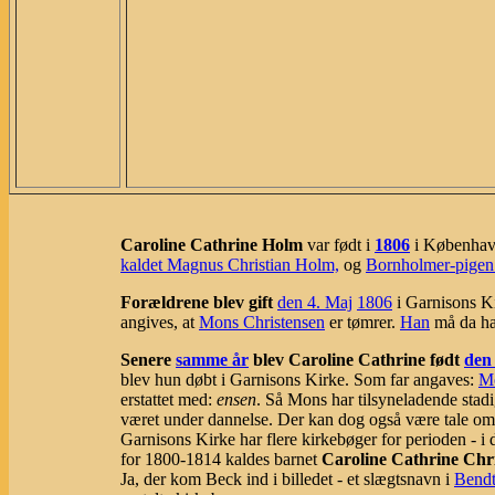
Caroline Cathrine Holm
var født i
1806
i København
kaldet Magnus Christian Holm,
og
Bornholmer-pigen 
Forældrene blev gift
den 4. Maj
1806
i Garnisons Ki
angives, at
Mons Christensen
er tømrer.
Han
må da ha
Senere
samme år
blev Caroline Cathrine født
den
blev hun døbt i Garnisons Kirke. Som far angaves:
Mo
erstattet med:
ensen
. Så Mons har tilsyneladende sta
været under dannelse. Der kan dog også være tale om e
Garnisons Kirke har flere kirkebøger for perioden - i
for 1800-1814 kaldes barnet
Caroline Cathrine Chr
Ja, der kom Beck ind i billedet - et slægtsnavn i
Bendt