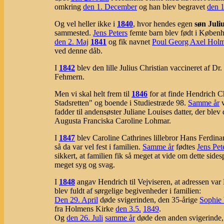
omkring
den 1. December
og han blev begravet
den 
Og vel heller ikke i
1840
, hvor hendes egen
søn Juli
sammested.
Jens Peters
femte barn blev født i Købe
den 2. Maj
1841
og fik navnet
Poul Georg Axel Hol
ved denne dåb.
I
1842
blev den lille Julius Christian vaccineret af Dr
Fehmern.
Men vi skal helt frem til
1846
for at finde Hendrich C
Stadsretten" og boende i Studiestræde 98.
Samme år
v
fadder til andensøster Juliane Louises datter, der blev 
Augusta Franciska Caroline Lohmar.
I
1847
blev Caroline Cathrines lillebror Hans Ferdin
så da var vel fest i familien.
Samme år
fødtes
Jens Pet
sikkert, at familien fik så meget at vide om dette side
meget syg og svag.
I
1848
angav Hendrich til Vejviseren, at adressen va
blev fuldt af sørgelige begivenheder i familien:
Den 29. April
døde svigerinden, den 35-årige
Sophie
fra Holmens Kirke
den 3.5.
1849
.
Og
den 26. Juli
samme år
døde den anden svigerinde, 