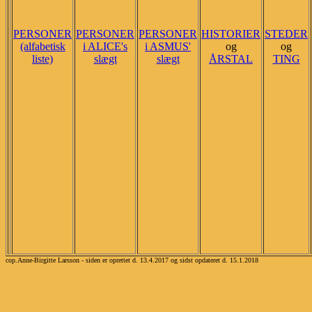
PERSONER
PERSONER
PERSONER
HISTORIER
STEDER
(alfabetisk
i ALICE's
i ASMUS'
og
og
liste)
slægt
slægt
ÅRSTAL
TING
cop.Anne-Birgitte Larsson - siden er oprettet d. 13.4.2017 og sidst opdateret d. 15.1.2018