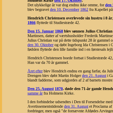
Holmens Kirke
den 17. Oktober
.
Det ulykkelige år var dog endnu ikke omme, for
den 
blev begravet
den 10. December
1862
fra Kapellet p
Hendrich Christensen overlevede sin hustru i 8 år
1866
flyttede til Studiestræde 42.
Den 15. Januar
1868
blev sønnen Julius Christian 
Martinsen, datter af værtshusholder Frederik Martin
Julius Christian var på dette tidspunkt 28 år gammel
den 30. Oktober
og døbt Ingeborg Ida Christensen i G
fødslen flyttede den lille familie ind i en førstesals l
Hendrich Christensen boede fortsat i Studiestræde 42
Han var da 70 år gammel.
Året efter
blev Hendrich endnu en gang farfar, da Jul
Drengen blev døbt Martin Holger
den 21. August
i Ga
blandt fadderne, som udgjordes af 2 af barnets mostre
Den 25. August
1870
. døde den 71-år gamle Hendr
samme år
fra Holmens Kirke.
I den forbindelse udsendtes i Den til Forsendelse med
Avertissementstidende
den 31. August
et Proclama af 
fordringer, men også "de fornævnte Afdødes Arvinger