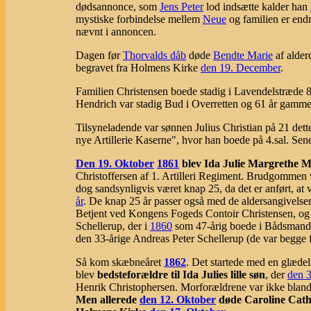
dødsannonce, som
Jens Peter
lod indsætte kalder han
mystiske forbindelse mellem
Neue
og familien er endn
nævnt i annoncen.
Dagen før
Thorvalds dåb
døde
Bendte Marie
af alde
begravet fra Holmens Kirke
den 19. December
.
Familien Christensen boede stadig i Lavendelstræde 8
Hendrich var stadig Bud i Overretten og 61 år gammel
Tilsyneladende var sønnen Julius Christian på 21 dett
nye Artillerie Kaserne", hvor han boede på 4.sal. Sen
Den 19. Oktober
1861
blev Ida Julie Margrethe Ma
Christoffersen af 1. Artilleri Regiment. Brudgommen
dog sandsynligvis været knap 25, da det er anført, at 
år
. De knap 25 år passer også med de aldersangivelser, 
Betjent ved Kongens Fogeds Contoir Christensen, og 
Schellerup, der i
1860
som 47-årig boede i Bådsmandst
den 33-årige Andreas Peter Schellerup (de var begge
Så kom skæbneåret
1862
. Det startede med en glæde
blev
bedsteforældre til Ida Julies lille søn
, der
den 
Henrik Christophersen. Morforældrene var ikke blandt 
Men allerede
den 12. Oktober
døde Caroline Cath