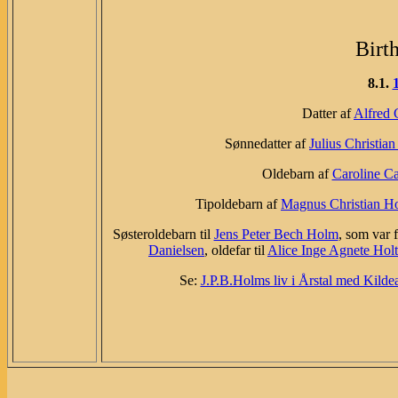
Birt
8.1.
Datter af
Alfred 
Sønnedatter af
Julius Christian
Oldebarn af
Caroline C
Tipoldebarn af
Magnus Christian H
Søsteroldebarn til
Jens Peter Bech Holm
, som var f
Danielsen
, oldefar til
Alice Inge Agnete Holt
Se:
J.P.B.Holms liv i Årstal med Kilde