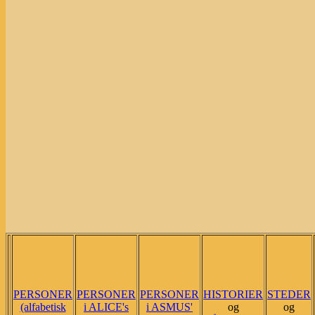
PERSONER
PERSONER
PERSONER
HISTORIER
STEDER
(alfabetisk
i ALICE's
i ASMUS'
og
og