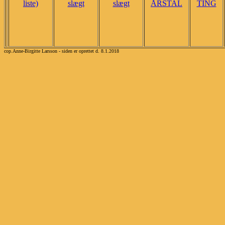
liste)
slægt
slægt
ÅRSTAL
TING
cop.Anne-Birgitte Larsson - siden er oprettet d. 8.1.2018