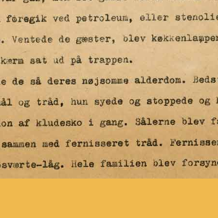
STAMTAVL
E
HISTORIERNE
STEDERNE
FOTOS
TEKSTER
og
gt