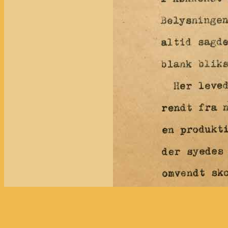
PERSONERNE
PERSONERNE
PERSONERN
(alfabetisk liste)
i ALICE's slægt
i ASMUS' slæ