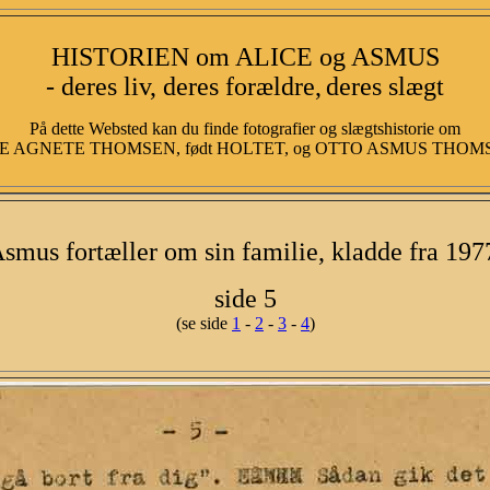
HISTORIEN om ALICE og ASMUS
- deres liv, deres forældre,
deres slægt
På dette Websted kan du finde fotografier og slægtshistorie om
E AGNETE THOMSEN, født HOLTET, og OTTO ASMUS THOMSEN
smus fortæller om sin familie, kladde fra 197
side 5
(se side
1
-
2
-
3
-
4
)