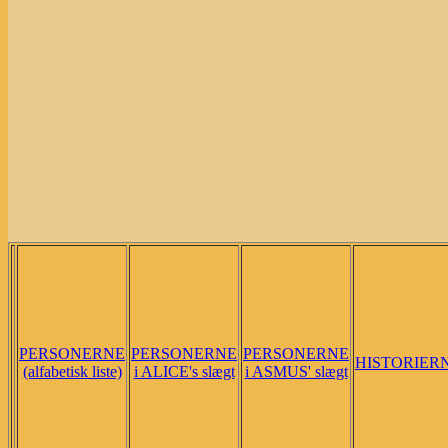
PERSONERNE
PERSONERNE
PERSONERNE
HISTORIER
(alfabetisk liste)
i ALICE's slægt
i ASMUS' slægt