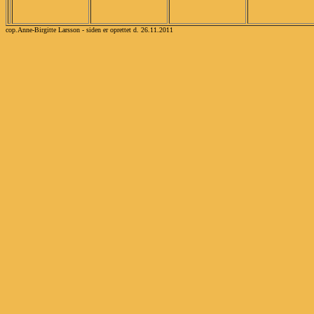
cop.Anne-Birgitte Larsson - siden er oprettet d. 26.11.2011