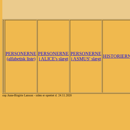
PERSONERNE
PERSONERNE
PERSONERNE
HISTORIER
(alfabetisk liste)
i ALICE's slægt
i ASMUS' slægt
cop.Anne-Birgitte Larsson - siden er oprettet d. 24.11.2020