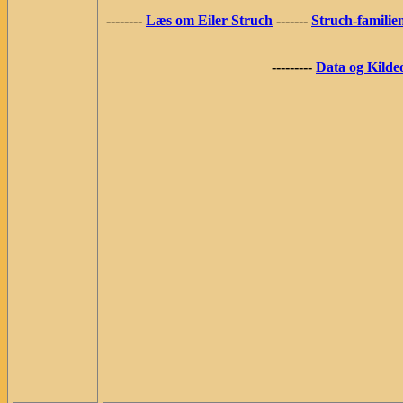
--------
Læs om Eiler Struch
-------
Struch-familie
---------
Data og Kilde