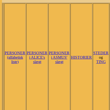
PERSONER
PERSONER
PERSONER
STEDER
(alfabetisk
i ALICE's
i ASMUS'
HISTORIER
og
liste)
slægt
slægt
TING