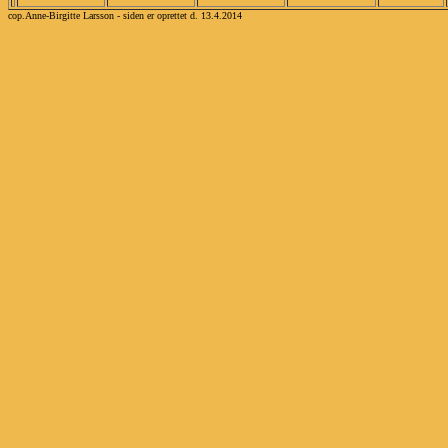
cop.Anne-Birgitte Larsson - siden er oprettet d. 13.4.2014