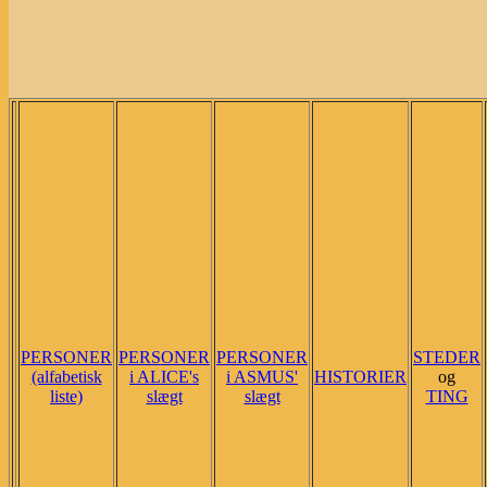
PERSONER
PERSONER
PERSONER
STEDER
(alfabetisk
i ALICE's
i ASMUS'
HISTORIER
og
liste)
slægt
slægt
TING