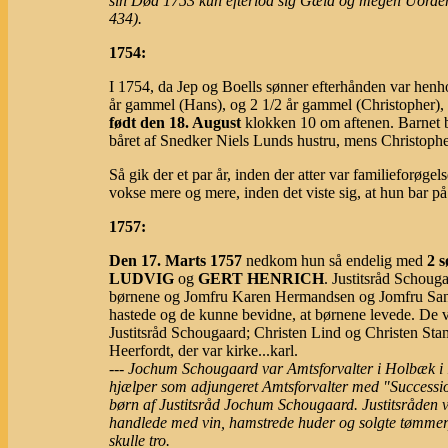
sin Død 1753 kun efterlod sig Gæld og megen Uorden
434).
1754:
I 1754, da Jep og Boells sønner efterhånden var henh
år gammel (Hans), og 2 1/2 år gammel (Christopher), 
født den 18. August
klokken 10 om aftenen. Barnet 
båret af Snedker Niels Lunds hustru, mens Christoph
Så gik der et par år, inden der atter var familieforøge
vokse mere og mere, inden det viste sig, at hun bar på 
1757:
Den 17. Marts 1757
nedkom hun så endelig med
2 
LUDVIG
og
GERT HENRICH
. Justitsråd Schoug
børnene og Jomfru Karen Hermandsen og Jomfru Sannø
hastede og de kunne bevidne, at børnene levede. De 
Justitsråd Schougaard; Christen Lind og Christen Sta
Heerfordt, der var kirke...karl.
--- Jochum Schougaard var Amtsforvalter i Holbæk i
hjælper som adjungeret Amtsforvalter med "Successi
børn af Justitsråd Jochum Schougaard. Justitsråden v
handlede med vin, hamstrede huder og solgte tømme
skulle tro.