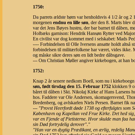
1750:
Da parrets ældste børn var henholdsvis 4 1/2 år og 2 
morgenen
endnu en lille søn
, der den 8. Marts blev 
var det Jens Bøyes hustru, der bar barnet til dåben, m
Holbæks garnison: Hendrik Hansøn Rytter ved Major 
En civilist var dog kommet med i selskabet: Mads Pe
---- Forbindelsen til Olle Iversens ansatte holdt altså 
forbindelsen til militærfolkene har været, vides ikke. 
og måske sikre deres søn en lidt bedre dåbsgave.
--- Om Christian Møller angiver kirkebogen, at han b
1752:
Knap 2 år senere nedkom Boell, som nu i kirkeboegn e
søn, født tirsdag den 15. Februar 1752
klokken 9 o
båret til dåben i Skt. Nikolaj Kirke af Hans Larsens
hos. Faddere var Ole Andersen, skomagersvend, Thoma
Bredenberg, og avlskarlen Niels Persen. Barnet fik n
--- "Provst Heerfordt døde 1738 og efterfulgtes som 
København og Kapellan ved Frue Kirke. Det hed sig,
var en Fjende af Pietisterne. Hvor skulde man faa 
sin Død fortrydelig derover"."
"Han var en dygtig Prædikant, en ærlig, redelig Mand