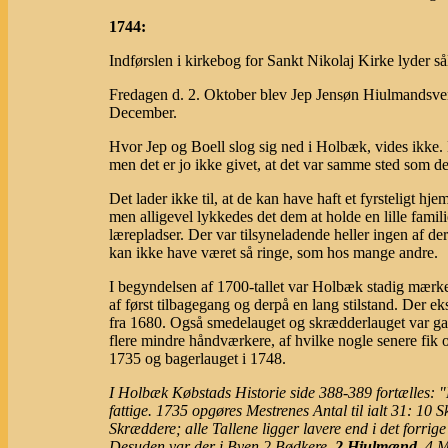
1744:
Indførslen i kirkebog for Sankt Nikolaj Kirke lyder s
Fredagen d. 2. Oktober blev Jep Jensøn Hiulmandsvend
December.
Hvor Jep og Boell slog sig ned i Holbæk, vides ikke.
men det er jo ikke givet, at det var samme sted som de
Det lader ikke til, at de kan have haft et fyrsteligt 
men alligevel lykkedes det dem at holde en lille famil
lærepladser. Der var tilsyneladende heller ingen af d
kan ikke have været så ringe, som hos mange andre.
I begyndelsen af 1700-tallet var Holbæk stadig mærke
af først tilbagegang og derpå en lang stilstand. Der 
fra 1680. Også smedelauget og skrædderlauget var gam
flere mindre håndværkere, af hvilke nogle senere fik 
1735 og bagerlauget i 1748.
I Holbæk Købstads Historie side 388-389 fortælles: 
fattige. 1735 opgøres Mestrenes Antal til ialt 31: 1
Skræddere; alle Tallene ligger lavere end i det forri
Desuden var der i Byen 2 Bødkere,
2 Hjulmænd
, 4 