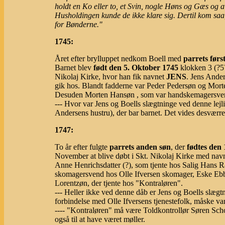
holdt en Ko eller to, et Svin, nogle Høns og Gæs og av
Husholdingen kunde de ikke klare sig. Dertil kom saa, 
for Bønderne."
1745:
Året efter brylluppet nedkom Boell med
parrets førs
Barnet blev
født den 5. Oktober 1745
klokken 3 (?5
Nikolaj Kirke, hvor han fik navnet
JENS
. Jens Ande
gik hos. Blandt fadderne var Peder Pedersøn og Mort
Desuden Morten Hansøn , som var handskemagersve
--- Hvor var Jens og Boells slægtninge ved denne lej
Andersens hustru), der bar barnet. Det vides desværre
1747:
To år efter fulgte
parrets anden søn
, der
fødtes den
November at blive døbt i Skt. Nikolaj Kirke med nav
Anne Henrichsdatter (?), som tjente hos Salig Hans R
skomagersvend hos Olle Ifversen skomager, Eske Eb
Lorentzøn, der tjente hos "Kontraløren".
--- Heller ikke ved denne dåb er Jens og Boells slægtni
forbindelse med Olle Ifversens tjenestefolk, måske va
---- "Kontraløren" må være Toldkontrollør Søren Sch
også til at have været møller.