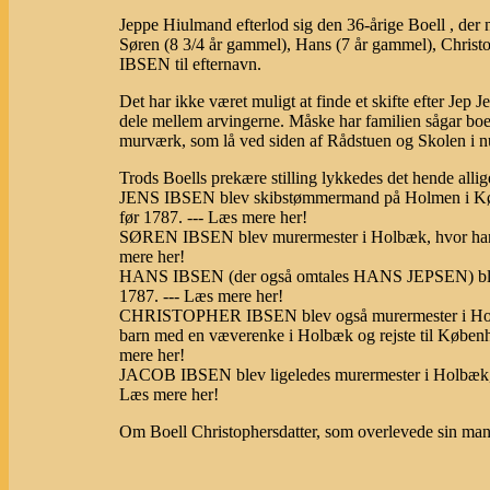
Jeppe Hiulmand efterlod sig den 36-årige Boell , der 
Søren (8 3/4 år gammel), Hans (7 år gammel), Christo
IBSEN til efternavn.
Det har ikke været muligt at finde et skifte efter Jep J
dele mellem arvingerne. Måske har familien sågar boe
murværk, som lå ved siden af Rådstuen og Skolen i n
Trods Boells prekære stilling lykkedes det hende allige
JENS IBSEN blev skibstømmermand på Holmen i Købe
før 1787. --- Læs mere her!
SØREN IBSEN blev murermester i Holbæk, hvor han le
mere her!
HANS IBSEN (der også omtales HANS JEPSEN) blev sk
1787. --- Læs mere her!
CHRISTOPHER IBSEN blev også murermester i Holbæk
barn med en væverenke i Holbæk og rejste til Københ
mere her!
JACOB IBSEN blev ligeledes murermester i Holbæk, hv
Læs mere her!
Om Boell Christophersdatter, som overlevede sin mand