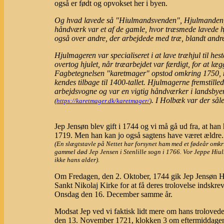
også er født og opvokset her i byen.
Og hvad lavede så "Hiulmandsvenden", Hjulmanden, 
håndværk var et af de gamle, hvor træsmede lavede
også over andre, der arbejdede med træ, blandt andre
Hjulmageren var specialiseret i at lave træhjul til h
overtog hjulet, når træarbejdet var færdigt, for at læ
Fagbetegnelsen "karetmager" opstod omkring 1750, m
kendes tilbage til 1400-tallet. Hjulmagerne fremstille
arbejdsvogne og var en vigtig håndværker i landsbyen
. I Holbæk var der sål
(
https://karetmager.dk/karetmager/
)
Jep Jensøn blev gift i 1744 og vi må gå ud fra, at han
1719. Men han kan jo også sagtens have været ældre.
(En slægtstavle på Nettet har forsynet ham med et fødeår omkr
gammel død Jep Jensen i Stenlille sogn i 1766. Vor Jeppe Hi
ikke hans alder).
Om Fredagen, den 2. Oktober, 1744 gik Jep Jensøn H
Sankt Nikolaj Kirke for at få deres trolovelse indskreve
Onsdag den 16. December samme år.
Modsat Jep ved vi faktisk lidt mere om hans troloved
den 13. November 1721, klokken 3 om eftermiddagen,