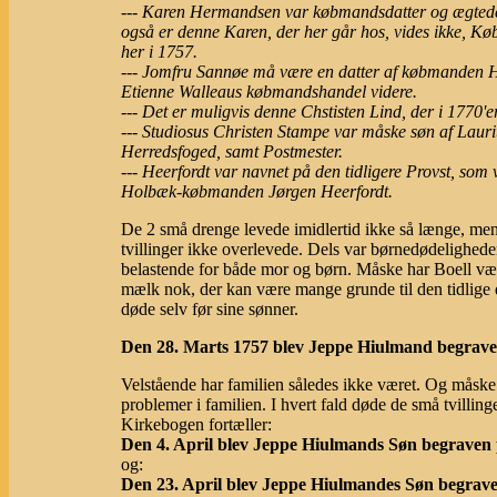
--- Karen Hermandsen var købmandsdatter og ægtede
også er denne Karen, der her går hos, vides ikke, Kø
her i 1757.
--- Jomfru Sannøe må være en datter af købmanden 
Etienne Walleaus købmandshandel videre.
--- Det er muligvis denne Chstisten Lind, der i 1770
--- Studiosus Christen Stampe var måske søn af Laur
Herredsfoged, samt Postmester.
--- Heerfordt var navnet på den tidligere Provst, som
Holbæk-købmanden Jørgen Heerfordt.
De 2 små drenge levede imidlertid ikke så længe, men 
tvillinger ikke overlevede. Dels var børnedødelighede
belastende for både mor og børn. Måske har Boell vær
mælk nok, der kan være mange grunde til den tidlige
døde selv før sine sønner.
Den 28. Marts 1757 blev Jeppe Hiulmand begraven
Velstående har familien således ikke været. Og måske 
problemer i familien. I hvert fald døde de små tvilling
Kirkebogen fortæller:
Den 4. April blev Jeppe Hiulmands Søn begraven 
og:
Den 23. April blev Jeppe Hiulmandes Søn begrave