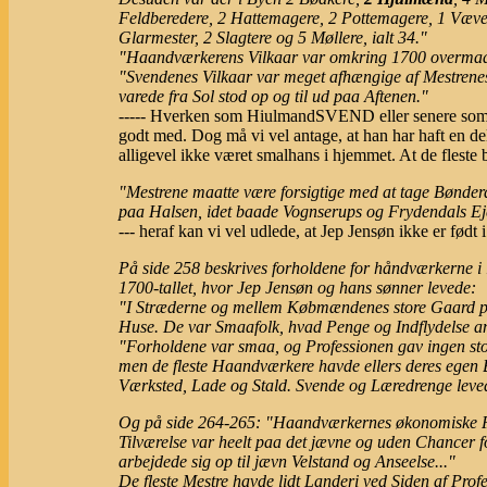
Feldberedere, 2 Hattemagere, 2 Pottemagere, 1 Væve
Glarmester, 2 Slagtere og 5 Møllere, ialt 34."
"Haandværkerens Vilkaar var omkring 1700 overmaade 
"Svendenes Vilkaar var meget afhængige af Mestrenes
varede fra Sol stod op og til ud paa Aftenen."
----- Hverken som HiulmandSVEND eller senere som s
godt med. Dog må vi vel antage, at han har haft en de
alligevel ikke været smalhans i hjemmet. At de fleste
"Mestrene maatte være forsigtige med at tage Bønder
paa Halsen, idet baade Vognserups og Frydendals Ej
--- heraf kan vi vel udlede, at Jep Jensøn ikke er fød
På side 258 beskrives forholdene for håndværkerne i 
1700-tallet, hvor Jep Jensøn og hans sønner levede:
"I Stræderne og mellem Købmændenes store Gaard p
Huse. De var Smaafolk, hvad Penge og Indflydelse a
"Forholdene var smaa, og Professionen gav ingen stor 
men de fleste Haandværkere havde ellers deres egen 
Værksted, Lade og Stald. Svende og Læredrenge leve
Og på side 264-265: "Haandværkernes økonomiske F
Tilværelse var heelt paa det jævne og uden Chancer f
arbejdede sig op til jævn Velstand og Anseelse..."
De fleste Mestre havde lidt Landeri ved Siden af Prof