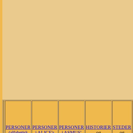
PERSONER
PERSONER
PERSONER
HISTORIER
STEDER
(alfabetisk
i ALICE's
i ASMUS'
og
og