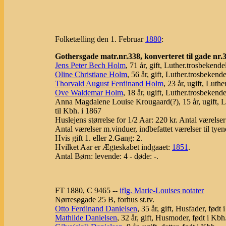
Folketælling den 1. Februar
1880
:
Gothersgade matr.nr.338, konverteret til gade nr.3
Jens Peter Bech Holm
, 71 år, gift, Luther.trosbekend
Oline Christiane Holm
, 56 år, gift, Luther.trosbeken
Thorvald August Ferdinand Holm
, 23 år, ugift, Luth
Ove Waldemar Holm
, 18 år, ugift, Luther.trosbekende
Anna Magdalene Louise Krougaard(?), 15 år, ugift, Lu
til Kbh. i 1867
Huslejens størrelse for 1/2 Aar: 220 kr. Antal værelse
Antal værelser m.vinduer, indbefattet værelser til tye
Hvis gift 1. eller 2.Gang: 2.
Hvilket Aar er Ægteskabet indgaaet:
1851
.
Antal Børn: levende: 4 - døde: -.
FT 1880, C 9465 --
iflg. Marie-Louises notater
Nørresøgade 25 B, forhus st.tv.
Otto Ferdinand Danielsen
, 35 år, gift, Husfader, født 
Mathilde Danielsen
, 32 år, gift, Husmoder, født i Kbh